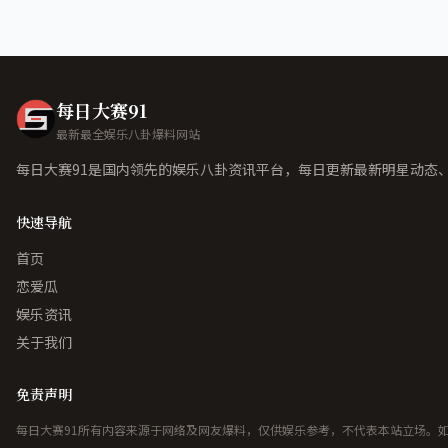
每日大赛91
最新最全娱乐八卦爆料网站
每日大赛91是国内领先的娱乐八卦资讯平台，每日更新最新明星动态
快速导航
首页
恋爱瓜
娱乐资讯
关于我们
免责声明
每日大赛91所有内容来源于网络及网友爆料，仅供娱乐参考，不代表本站立场。