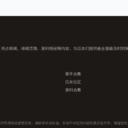
、热点新闻、绯闻恋情、黑料揭秘等内容，为瓜友们提供最全面最及时的
事件合集
瓜友社区
黑料合集
如涉及侵权或虚假信息，请联系本站处理。本站不对任何内容的真实性负责，请理性吃