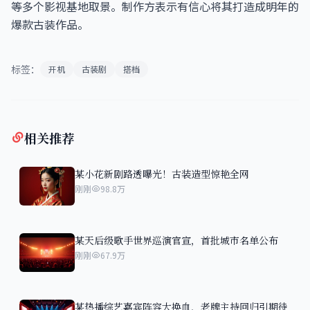
等多个影视基地取景。制作方表示有信心将其打造成明年的
爆款古装作品。
标签：
开机
古装剧
搭档
相关推荐
某小花新剧路透曝光！古装造型惊艳全网
刚刚
98.8万
某天后级歌手世界巡演官宣，首批城市名单公布
刚刚
67.9万
某热播综艺嘉宾阵容大换血，老牌主持回归引期待