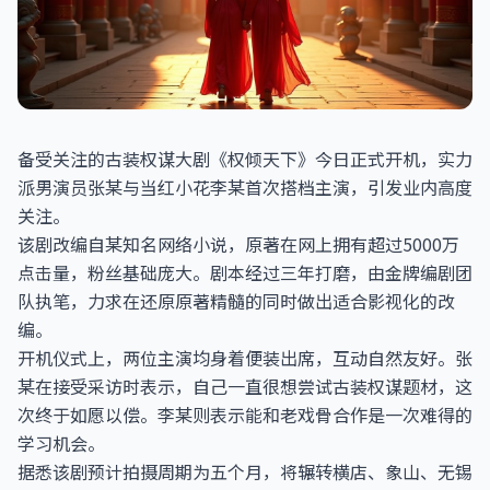
备受关注的古装权谋大剧《权倾天下》今日正式开机，实力
派男演员张某与当红小花李某首次搭档主演，引发业内高度
关注。
该剧改编自某知名网络小说，原著在网上拥有超过5000万
点击量，粉丝基础庞大。剧本经过三年打磨，由金牌编剧团
队执笔，力求在还原原著精髓的同时做出适合影视化的改
编。
开机仪式上，两位主演均身着便装出席，互动自然友好。张
某在接受采访时表示，自己一直很想尝试古装权谋题材，这
次终于如愿以偿。李某则表示能和老戏骨合作是一次难得的
学习机会。
据悉该剧预计拍摄周期为五个月，将辗转横店、象山、无锡