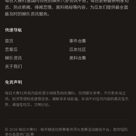
每日大赛91是国内领先的娱乐八卦资讯平台，每日更新最新明星动
态、热点新闻、绯闻恋情、黑料揭秘等内容，为瓜友们提供最全面
最及时的娱乐资讯服务。
快速导航
首页
事件合集
恋爱瓜
瓜友社区
娱乐资讯
黑料合集
关于我们
免责声明
每日大赛91所有内容来源于网络及网友爆料，仅供娱乐参考，不代表本站立
场。如涉及侵权或虚假信息，请联系本站处理。本站不对任何内容的真实性负
责，请理性吃瓜，文明讨论。
© 2026 每日大赛91 - 每天精选优质赛事资讯与竞赛活动报名平台，助你轻松
参与各类热门比赛