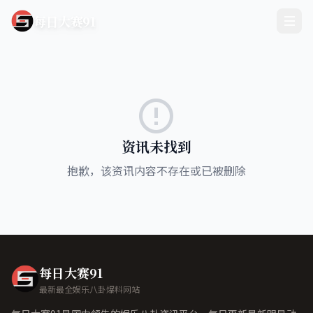
每日大赛91
资讯未找到
抱歉，该资讯内容不存在或已被删除
每日大赛91
最新最全娱乐八卦爆料网站